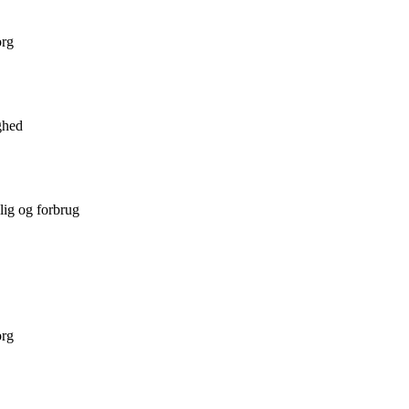
org
ghed
lig og forbrug
org