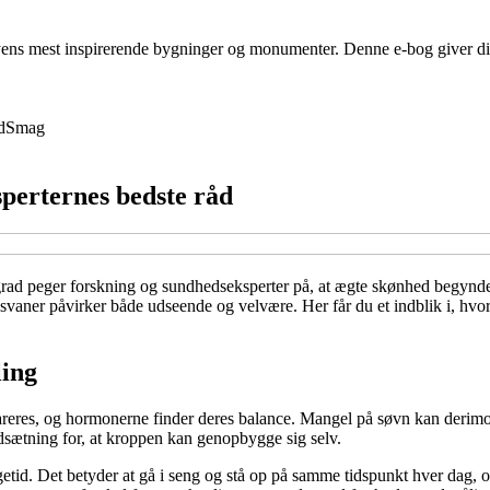
ens mest inspirerende bygninger og monumenter. Denne e-bog giver dig et
d
Smag
sperternes bedste råd
ad peger forskning og sundhedseksperter på, at ægte skønhed begynder 
gsvaner påvirker både udseende og velvære. Her får du et indblik i, hv
ling
areres, og hormonerne finder deres balance. Mangel på søvn kan derimod 
udsætning for, at kroppen kan genopbygge sig selv.
etid. Det betyder at gå i seng og stå op på samme tidspunkt hver dag,