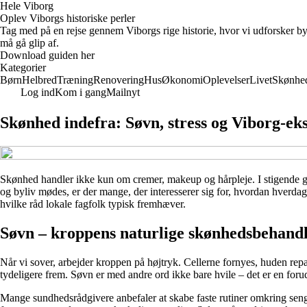
Hele Viborg
Oplev Viborgs historiske perler
Tag med på en rejse gennem Viborgs rige historie, hvor vi udforsker by
må gå glip af.
Download guiden her
Kategorier
Børn
Helbred
Træning
Renovering
Hus
Økonomi
Oplevelser
Livet
Skønhe
Log ind
Kom i gang
Mailnyt
Skønhed indefra: Søvn, stress og Viborg-ek
Skønhed handler ikke kun om cremer, makeup og hårpleje. I stigende gr
og byliv mødes, er der mange, der interesserer sig for, hvordan hverda
hvilke råd lokale fagfolk typisk fremhæver.
Søvn – kroppens naturlige skønhedsbehand
Når vi sover, arbejder kroppen på højtryk. Cellerne fornyes, huden rep
tydeligere frem. Søvn er med andre ord ikke bare hvile – det er en for
Mange sundhedsrådgivere anbefaler at skabe faste rutiner omkring seng