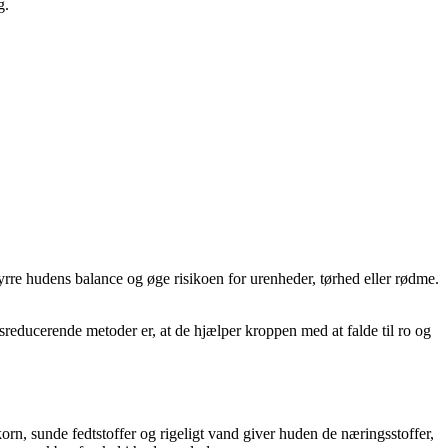
g.
yrre hudens balance og øge risikoen for urenheder, tørhed eller rødme.
ssreducerende metoder er, at de hjælper kroppen med at falde til ro og
korn, sunde fedtstoffer og rigeligt vand giver huden de næringsstoffer,