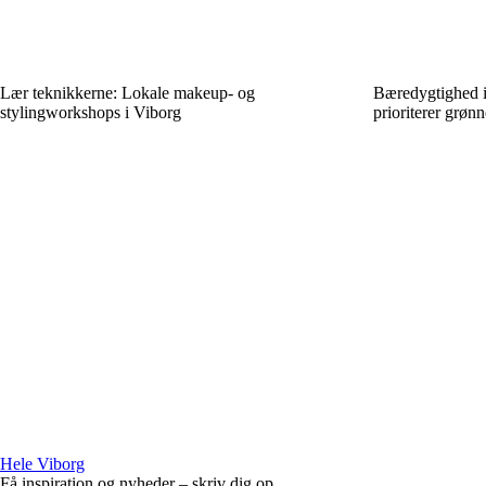
Lær teknikkerne: Lokale makeup- og
Bæredygtighed i
stylingworkshops i Viborg
prioriterer grønn
Hele Viborg
Få inspiration og nyheder – skriv dig op