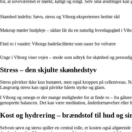
for, at soveværelset er mørkt, køligt og roligt. Selv små ændringer kan 
Skønhed indefra: Søvn, stress og Viborg-eksperternes bedste råd
Makeup møder hudpleje – sådan får du en naturlig hverdagsglød i Vib
Find ro i vandet: Viborgs badefaciliteter som oaser for velvære
Unge i Viborg viser vejen – mode som udtryk for skønhed og personli
Stress – den skjulte skønhedstyv
Stress påvirker ikke kun humøret, men også kroppen på celleniveau. Når
Langvarig stress kan også påvirke hårets styrke og glans.
I Viborg og omegn er der mange muligheder for at finde ro – fra gåture 
genoprette balancen. Det kan være meditation, åndedrætsøvelser eller blot
Kost og hydrering – brændstof til hud og si
Selvom søvn og stress spiller en central rolle, er kosten også afgørende