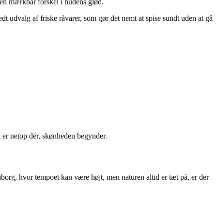
e en mærkbar forskel i hudens glød.
edt udvalg af friske råvarer, som gør det nemt at spise sundt uden at gå
et er netop dér, skønheden begynder.
Viborg, hvor tempoet kan være højt, men naturen altid er tæt på, er der