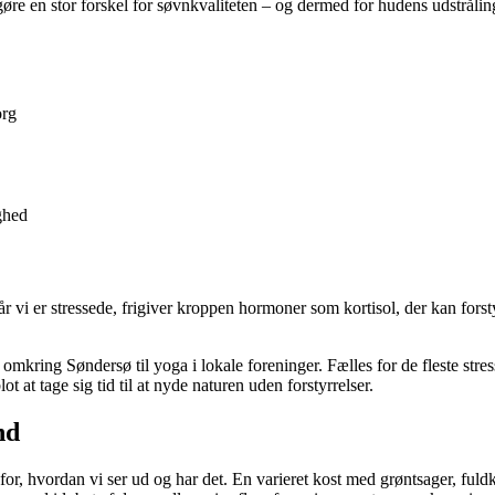
gøre en stor forskel for søvnkvaliteten – og dermed for hudens udstrålin
org
ghed
 vi er stressede, frigiver kroppen hormoner som kortisol, der kan forst
omkring Søndersø til yoga i lokale foreninger. Fælles for de fleste stre
 at tage sig tid til at nyde naturen uden forstyrrelser.
nd
 for, hvordan vi ser ud og har det. En varieret kost med grøntsager, fuld