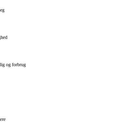
org
ghed
lig og forbrug
ere