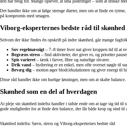
den har brug for. Mange oplever, at små justeringer – som at drikke mer
Det handler ikke om at følge strenge diæter, men om at finde en rytme, d
på kompromis med smagen.
Viborg-eksperternes bedste råd til skønhed
Selvom der ikke findes én opskrift på indre skønhed, går mange fagfolk
Sov regelmæssigt
– 7–8 timer hver nat giver kroppen tid til at res
Begræns stress
– find aktiviteter, der giver ro, og prioriter paus
Spis varieret
– tænk i farver, fibre og naturlige råvarer.
Drik vand
– hydrering er en enkel, men ofte overset nøgle til s
Bevæg dig
– motion øger blodcirkulationen og giver energi til b
Disse råd handler ikke om hurtige løsninger, men om at skabe balance. 
Skønhed som en del af hverdagen
At pleje sin skønhed indefra handler i sidste ende om at tage sig tid til
gode muligheder for at finde den balance, der får både krop og sind til at
Skønhed indefra: Søvn, stress og Viborg-eksperternes bedste råd