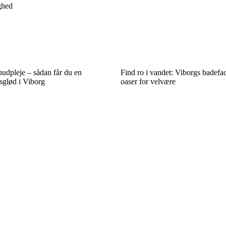
ghed
dpleje – sådan får du en
Find ro i vandet: Viborgs badefac
sglød i Viborg
oaser for velvære