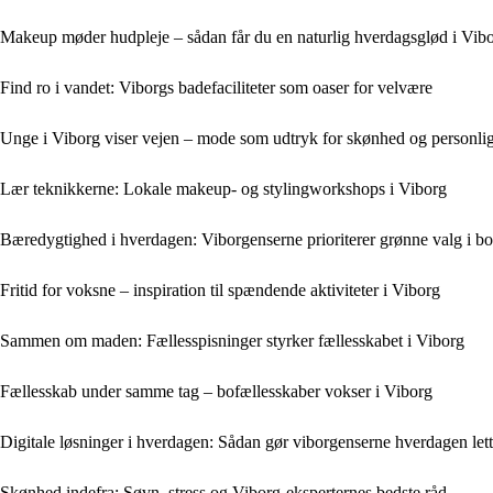
Makeup møder hudpleje – sådan får du en naturlig hverdagsglød i Vib
Find ro i vandet: Viborgs badefaciliteter som oaser for velvære
Unge i Viborg viser vejen – mode som udtryk for skønhed og personli
Lær teknikkerne: Lokale makeup- og stylingworkshops i Viborg
Bæredygtighed i hverdagen: Viborgenserne prioriterer grønne valg i bo
Fritid for voksne – inspiration til spændende aktiviteter i Viborg
Sammen om maden: Fællesspisninger styrker fællesskabet i Viborg
Fællesskab under samme tag – bofællesskaber vokser i Viborg
Digitale løsninger i hverdagen: Sådan gør viborgenserne hverdagen lett
Skønhed indefra: Søvn, stress og Viborg-eksperternes bedste råd