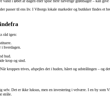
e vand i løbet af dagen eller spise flere farverige grøntsager – kan giv
er passer til ens liv. I Viborgs lokale markeder og butikker findes et br
 indefra
s råd igen:
tituere.
er i hverdagen.
und hud.
åde krop og sind.
Når kroppen trives, afspejles det i huden, håret og udstrålingen – og d
 sig selv. Det er ikke luksus, men en investering i velvære. I en by som 
 stråle.