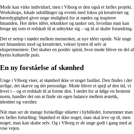
Mode kan virke individuel, men i Viborg er den også et fælles projekt.
Workshops, lokale udstillinger og events med fokus på kreativitet og
bæredygtighed giver unge mulighed for at mødes og inspirere
hinanden. Her deles idéer, teknikker og tanker om, hvordan man kan
bruge tøj som et redskab til at udtrykke sig – og til at skabe forandring.
Det er netop i mødet mellem mennesker, at nye idéer opstår. Når unge
ser hinandens mod og kreativitet, vokser lysten til selv at
eksperimentere. Det skaber en positiv spiral, hvor mode bliver en del af
byens kulturelle puls.
En ny forståelse af skønhed
Unge i Viborg viser, at skønhed ikke er noget fastlåst. Den findes i det
ærlige, det skæve og det personlige. Mode bliver et spejl af den tid, vi
lever i – og et redskab til at forme den. I stedet for at følge en bestemt
norm, handler det om at finde sin egen balance mellem æstetik,
identitet og værdier.
Når man ser de mange forskellige stilarter i bybilledet, fornemmer man
en fælles fortælling: Skønhed er ikke noget, man skal leve op til, men
noget, man kan skabe selv. Og i Viborg er de unge godt i gang med at
vise vejen.