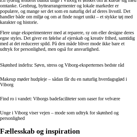
En tydelig tendens blandt unge i Viborg er ønsket om at klæde sig med
omtanke. Genbrug, byttearrangementer og lokale markeder er
populære, og mange ser det som en naturlig del af deres livsstil. Det
handler både om miljø og om at finde noget unikt – et stykke tøj med
karakter og historie.
Flere unge eksperimenterer med at reparere, sy om eller designe deres
egne styles. Det giver en følelse af ejerskab og kreativ frihed, samtidig
med at det reducerer spild. På den måde bliver mode ikke bare et
udtryk for personlighed, men også for ansvarlighed.
Skønhed indefra: Søvn, stress og Viborg-eksperternes bedste råd
Makeup møder hudpleje – sådan får du en naturlig hverdagsglød i
Viborg
Find ro i vandet: Viborgs badefaciliteter som oaser for velvære
Unge i Viborg viser vejen – mode som udtryk for skønhed og
personlighed
Fællesskab og inspiration