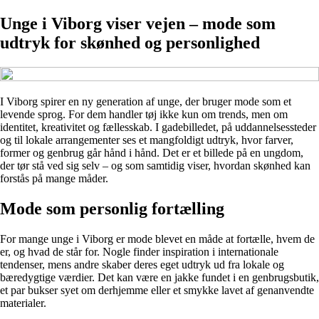
Unge i Viborg viser vejen – mode som
udtryk for skønhed og personlighed
I Viborg spirer en ny generation af unge, der bruger mode som et
levende sprog. For dem handler tøj ikke kun om trends, men om
identitet, kreativitet og fællesskab. I gadebilledet, på uddannelsessteder
og til lokale arrangementer ses et mangfoldigt udtryk, hvor farver,
former og genbrug går hånd i hånd. Det er et billede på en ungdom,
der tør stå ved sig selv – og som samtidig viser, hvordan skønhed kan
forstås på mange måder.
Mode som personlig fortælling
For mange unge i Viborg er mode blevet en måde at fortælle, hvem de
er, og hvad de står for. Nogle finder inspiration i internationale
tendenser, mens andre skaber deres eget udtryk ud fra lokale og
bæredygtige værdier. Det kan være en jakke fundet i en genbrugsbutik,
et par bukser syet om derhjemme eller et smykke lavet af genanvendte
materialer.