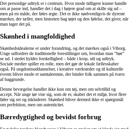
Det personlige udtryk er i centrum. Hvor mode tidligere kunne handle
om at passe ind, handler det i dag i højere grad om at skille sig ud –
men på en måde, der føles ægte. Det er ikke nødvendigvis de dyreste
mærker, der tæller, men historien bag tøjet og den følelse, det giver, når
man tager det på.
Skønhed i mangfoldighed
Skønhedsidealerne er under forandring, og det mærkes også i Viborg.
Unge udfordrer de traditionelle forestillinger om, hvordan man “bør”
se ud. I stedet hyldes forskellighed – både i krop, stil og udtryk.
Sociale medier spiller en rolle, men det gør de lokale fællesskaber
også. På ungdomsuddannelser, i kreative værksteder og til kulturelle
events bliver mode et samtaleemne, der binder folk sammen på tværs
af baggrunde.
Denne bevægelse handler ikke kun om tøj, men om selvtillid og
accept. Når unge tør vise sig, som de er, skaber det et miljø, hvor flere
føler sig set og inkluderet. Skønhed bliver dermed ikke et spørgsmål
om perfektion, men om autenticitet.
Bæredygtighed og bevidst forbrug